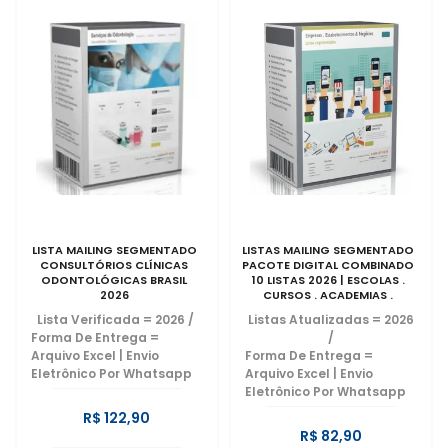
LISTA MAILING SEGMENTADO
LISTAS MAILING SEGMENTADO
CONSULTÓRIOS CLÍNICAS
PACOTE DIGITAL COMBINADO
ODONTOLÓGICAS BRASIL
10 LISTAS 2026 | ESCOLAS .
2026
CURSOS . ACADEMIAS .
COMÉRCIO . SP | CLÍNICAS .
Lista Verificada = 2026
/
Listas Atualizadas = 2026
RESTAURANTES . ENGENHARIA .
Forma De Entrega =
/
HOTÉIS | EMAILS EMPRESARIAIS
Arquivo Excel | Envio
Forma De Entrega =
2026
Eletrônico Por Whatsapp
Arquivo Excel | Envio
Eletrônico Por Whatsapp
R$ 122,90
R$ 82,90