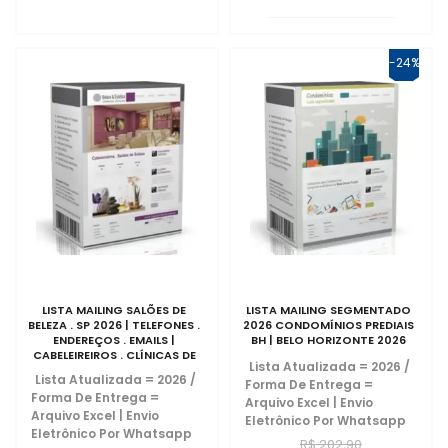
-24%
LISTA MAILING SALÕES DE
LISTA MAILING SEGMENTADO
BELEZA . SP 2026 | TELEFONES .
2026 CONDOMÍNIOS PREDIAIS
ENDEREÇOS . EMAILS |
BH | BELO HORIZONTE 2026
CABELEIREIROS . CLÍNICAS DE
Lista Atualizada = 2026
/
ESTÉTICA . BARBEARIAS .
Lista Atualizada = 2026
/
Forma De Entrega =
SERVIÇOS DE TRATAMENTO
Forma De Entrega =
ESTÉTICO
Arquivo Excel | Envio
Arquivo Excel | Envio
Eletrônico Por Whatsapp
Eletrônico Por Whatsapp
R$ 202,90