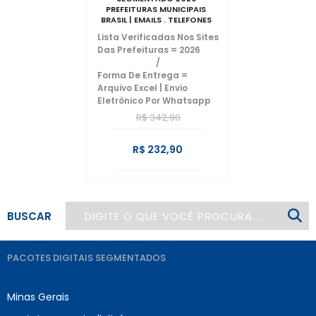
PREFEITURAS MUNICIPAIS
BRASIL | EMAILS . TELEFONES
2026
Lista Verificadas Nos Sites
Das Prefeituras = 2026
/
Forma De Entrega =
Arquivo Excel | Envio
Eletrônico Por Whatsapp
R$ 342,90
R$ 232,90
BUSCAR
PACOTES DIGITAIS SEGMENTADOS
Minas Gerais