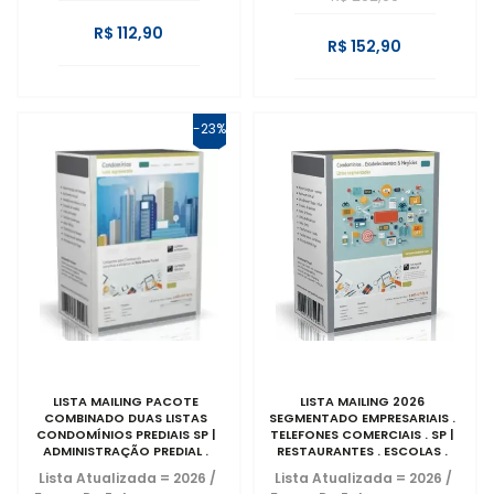
R$ 112,90
R$ 152,90
-23%
LISTA MAILING PACOTE
LISTA MAILING 2026
COMBINADO DUAS LISTAS
SEGMENTADO EMPRESARIAIS .
CONDOMÍNIOS PREDIAIS SP |
TELEFONES COMERCIAIS . SP |
ADMINISTRAÇÃO PREDIAL .
RESTAURANTES . ESCOLAS .
AGÊNCIAS DE SÍNDICOS
PADARIAS . CLÍNICAS .
Lista Atualizada = 2026
/
Lista Atualizada = 2026
/
PROFISSIONAIS.
ESTABELECIMENTOS .