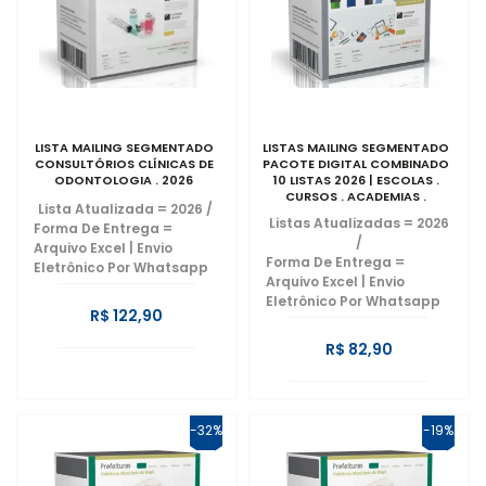
LISTA MAILING SEGMENTADO
LISTAS MAILING SEGMENTADO
CONSULTÓRIOS CLÍNICAS DE
PACOTE DIGITAL COMBINADO
ODONTOLOGIA . 2026
10 LISTAS 2026 | ESCOLAS .
CURSOS . ACADEMIAS .
Lista Atualizada = 2026
/
COMÉRCIO . SP | CLÍNICAS .
Listas Atualizadas = 2026
Forma De Entrega =
RESTAURANTES . ENGENHARIA .
/
HOTÉIS | EMAILS EMPRESARIAIS
Arquivo Excel | Envio
Forma De Entrega =
2026
Eletrônico Por Whatsapp
Arquivo Excel | Envio
Eletrônico Por Whatsapp
R$ 122,90
R$ 82,90
-32%
-19%