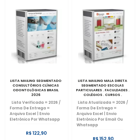
LISTA MAILING SEGMENTADO
LISTA MAILING MALA DIRETA
CONSULTÓRIOS CLÍNICAS
SEGMENTADO ESCOLAS
ODONTOLÓGICAS BRASIL
PARTICULARES . FACULDADES .
2026
COLÉGIOS . CURSOS .
UNIVERSIDADES . BRASIL 2026 |
Lista Verificada = 2026
/
Lista Atualizada = 2026
/
LISTAS DE TELEFONES .
Forma De Entrega =
Forma De Entrega =
ENDEREÇOS . EMAILS 2026
Arquivo Excel | Envio
Arquivo Excel | Envio
Eletrônico Por Whatsapp
Eletrônico Por Email Ou
Whatsapp
R$ 122,90
R$ 152,90