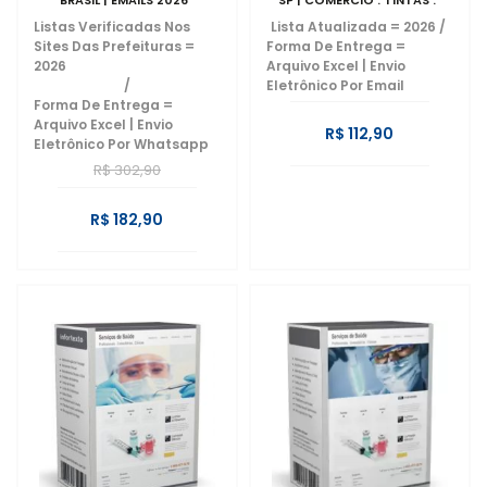
BRASIL | EMAILS 2026
SP | COMÉRCIO . TINTAS .
MATERIAL ELÉTRICO .
Listas Verificadas Nos
Lista Atualizada = 2026
/
ACESSÓRIOS PREDIAIS .
Sites Das Prefeituras =
Forma De Entrega =
PRODUTOS DE LIMPEZA .
2026
Arquivo Excel | Envio
EXTINTORES
/
Eletrônico Por Email
Forma De Entrega =
Arquivo Excel | Envio
R$ 112,90
Eletrônico Por Whatsapp
R$ 302,90
R$ 182,90