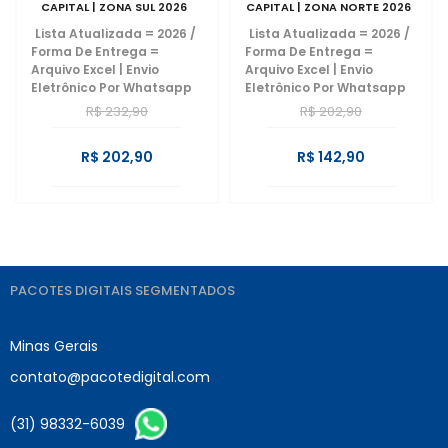
CAPITAL | ZONA SUL 2026
CAPITAL | ZONA NORTE 2026
Lista Atualizada = 2026
/
Lista Atualizada = 2026
/
Forma De Entrega =
Forma De Entrega =
Arquivo Excel | Envio
Arquivo Excel | Envio
Eletrônico Por Whatsapp
Eletrônico Por Whatsapp
R$ 232,90
R$ 202,90
R$ 202,90
R$ 142,90
PACOTES DIGITAIS SEGMENTADOS
Minas Gerais
contato@pacotedigital.com
(31) 98332-6039