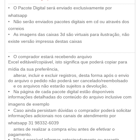
.....
..............................................................................................................................................................................................................
••
•
O Pacote Digital será enviado exclusivamente por
•
whatsapp
••
•
Não serão enviados pacotes digitais em cd ou através dos
•
correios
••
•
As imagens das caixas 3d são virtuais para ilustração, não
•
existe versão impressa destas caixas
...................................................................................................................................................................................................................
••
•
O comprador estará recebendo arquivo
Excel editável/copiável, isto significa que poderá copiar para
•
mídia da sua preferência,
••
•
alterar, incluir e excluir registros, desta forma após o envio
do arquivo o pedido não poderá ser cancelado/reembolsado
••
•
e os arquivos não estarão sujeitos a devolução
.
••
•
Na página de cada pacote digital estão disponíveis
informações detalhadas do conteúdo do arquivo inclusive com
•
imagens de exemplo
••
•
Caso ainda persistam dúvidas
o comprador poderá solicitar
informações adicionais nos canais de atendimento por
•
whatsapp 31 98332-6039
••
•
antes de realizar a compra e/ou antes de efetivar o
pagamento.
••
•
Não é possível informar antecipadamente ou garantir