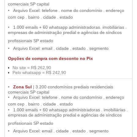
•
comerciais SP capital
••
•
Arquivo Excel: telefone . nome do condomínio . endereço
•
com cep . bairro . cidade . estado
••
•
1.000 emails + 60 whatsapp administradoras. imobiliárias .
empresas de administração predial e agências de síndicos
•
profissionais SP estado
•
••
•
Arquivo Excel: email . cidade . estado . segmento
Opções de compra com desconto no Pix
No site = R$ 262,90
•
••
Pelo whatsapp = R$ 242,90
•
••
.....
..............................................................................................................................................................................................................
••
•
Zona Sul
| 3.200 condomínios prediais residenciais
comerciais SP capital
••
•
Arquivo Excel: telefone . nome do condomínio . endereço
•
com cep . bairro . cidade . estado
••
•
1.000 emails + 60 whatsapp administradoras . imobiliárias .
empresas de administração predial e agências de síndicos
•
profissionais SP estado
•
••
•
Arquivo Excel: email . cidade . estado . segmento