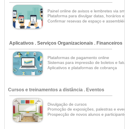
...................................................................................................................................................................................
Painel online de avisos e lembretes via sms
Plataforma para divulgar datas, horários e e
Confirmar resevas de espaço e assembléia
Aplicativos .
Serviços Organizacionais . Financeiros
.
..................................................................................................................................................................................
Plataformas de pagamento online
Sistemas para impressão de boletos
e fatur
•
plicativos e plataformas de cobrança
A
Cursos e treinamentos a distância . Eventos
...................................................................................................................................................................................
Divulgação de cursos
Promoção de exposições, palestras e event
Prospecção de novos alunos e participantes