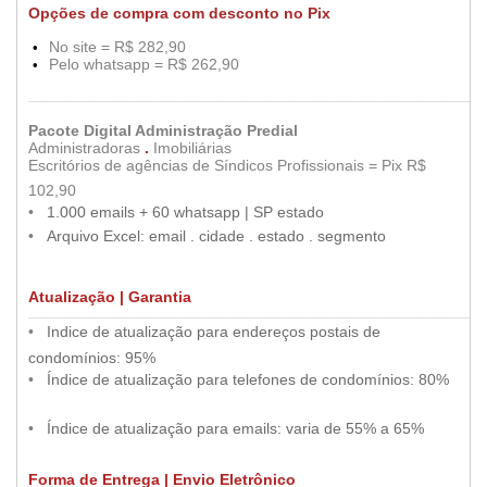
Opções de compra com desconto no Pix
No site = R$ 282,90
•
••
Pelo whatsapp = R$ 262,90
•
••
...................................................................................................................................................................................................................
Pacote Digital Administração Predial
Administradoras
.
Imobiliárias
Escritórios de agências de Síndicos Profissionais = Pix R$
•
102,90
•
•
•
1.000 emails + 60 whatsapp | SP estado
•
••
•
Arquivo Excel: email . cidade . estado . segmento
•
Atualização | Garantia
.....
..............................................................................................................................................................................................................
••
•
Indice de atualização para endereços postais de
•
condomínios: 95%
••
•
Índice de atualização para telefones de condomínios: 80%
•
•
••
•
Índice de atualização para emails: varia de 55% a 65%
Forma de Entrega | Envio Eletrônico