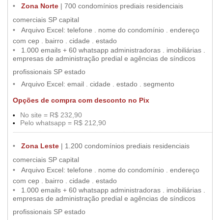
••
•
Zona
Norte
| 700 condomínios prediais residenciais
•
comerciais SP capital
••
•
Arquivo Excel: telefone . nome do condomínio . endereço
•
com cep . bairro . cidade . estado
••
•
1.000 emails + 60 whatsapp administradoras . imobiliárias .
empresas de administração predial e agências de síndicos
•
profissionais SP estado
•
••
•
Arquivo Excel: email . cidade . estado . segmento
Opções
de
compra com desconto
no
Pix
No site = R$ 232,90
•
••
Pelo whatsapp = R$ 212,90
•
••
.....
..............................................................................................................................................................................................................
••
•
Zona
Leste
| 1.200 condomínios prediais residenciais
•
comerciais SP capital
••
•
Arquivo Excel: telefone . nome do condomínio . endereço
•
com cep . bairro . cidade . estado
••
•
1.000 emails + 60 whatsapp administradoras . imobiliárias .
empresas de administração predial e agências de síndicos
•
profissionais SP estado