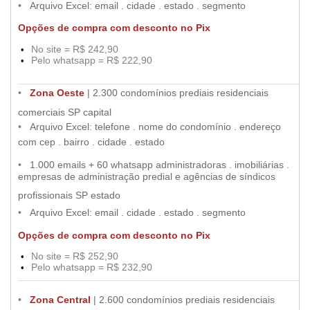
•
••
•
Arquivo Excel: email . cidade . estado . segmento
Opções de compra com desconto no Pix
No site = R$ 242,90
•
••
Pelo whatsapp = R$ 222,90
•
••
.....
..............................................................................................................................................................................................................
••
•
Zona Oeste
| 2.300 condomínios prediais residenciais
•
comerciais SP capital
••
•
Arquivo Excel: telefone . nome do condomínio . endereço
•
com cep . bairro . cidade . estado
••
•
1.000 emails + 60 whatsapp administradoras . imobiliárias .
empresas de administração predial e agências de síndicos
•
profissionais SP estado
•
••
•
Arquivo Excel: email . cidade . estado . segmento
Opções de compra com desconto no Pix
No site = R$ 252,90
•
••
Pelo whatsapp = R$ 232,90
•
••
.....
..............................................................................................................................................................................................................
••
•
Zona Central
| 2.600 condomínios prediais residenciais