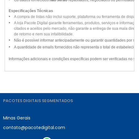
Os dados fornecidos
não serão
repassados, negociados ou permutados par
Especificações Técnicas
••
•
A compra de listas não inclui suporte, plataforma ou ferramenta de disparo
••
•
A loja Pacote Digital garante ferramentas, produtos, serviços e informaçõ
••
•
citados e aceitos pelo mercado, não garante a entrega de sua mala direta, 
••
•
de retorno e nem sua infalibilidade.
••
•
Não é possível informar antecipadamente ou garantir quantidades por seg
••
•
A quantidade de emails fornecidos não representa o total de estabelecime
Informações adicionais e condições específicas podem ser verificadas no si
PACOTES DIGITAIS SEGMENTADOS
Minas Gerais
contato@pacotedigital.com