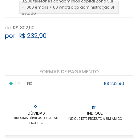
3.200 telefones condomínios capital Zona Sul
+ 1000 emails + 60 whatsapp administração SP
estado
de: R$
302,90
por: R$
232,90
FORMAS DE PAGAMENTO
R$ 232,90
PIX
1x sem juros de R$ 232,90
.
.
.
.
.
.
.
.
.
.
.
DÚVIDAS
INDIQUE
TIRE SUAS DÚVIDAS SOBRE ESTE
INDIQUE ESTE PRODUTO A UM AMIGO
PRODUTO