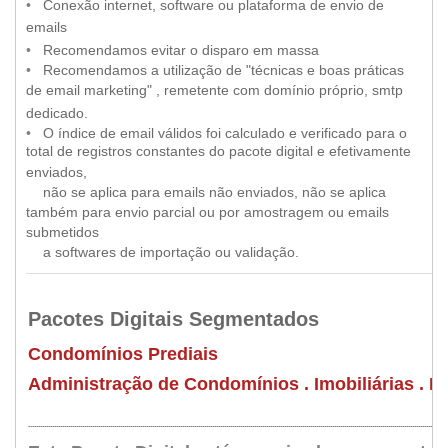
••
•
Conexão internet, software ou plataforma de envio de
•
emails
•
••
•
Recomendamos evitar o disparo em massa
••
•
Recomendamos a utilização de "técnicas e boas práticas
de email marketing" , remetente com domínio próprio, smtp
•
dedicado.
••
•
O índice de email válidos foi
calculado e verificado para o
total de registros constantes do pacote digital e efetivamente
•
enviados,
••
•
não se aplica para emails não enviados, não se aplica
também para envio parcial ou por amostragem ou emails
submetidos
••
•
a softwares de importação ou validação.
...................................................................................................................................................................................................................
Pacotes Digitais Segmentados
•
Condomínios Prediais
Administração de Condomínios . Imobiliárias . E
..................................................................................................................................................................................................................