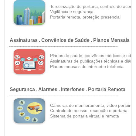
Terceirização de portaria, controle de acess
•
Vigilância e segurança
•
Portaria remota,
proteção presencial
Assinaturas . Convênios de Saúde . Planos Mensais
.
.................................................................................................................................................................................
Planos de saúde, c
onvênios médicos e odon
Assinaturas de publicações técnicas e diários
•
Planos mensais de internet e telefonia
Segurança . Alarmes . Interfones . Portaria Remota
.
..................................................................................................................................................................................
Câmeras de monitoramento, video porteiro
•
Controle de acesso, recepção e portaria
•
Sistema de portaria virtual e remota