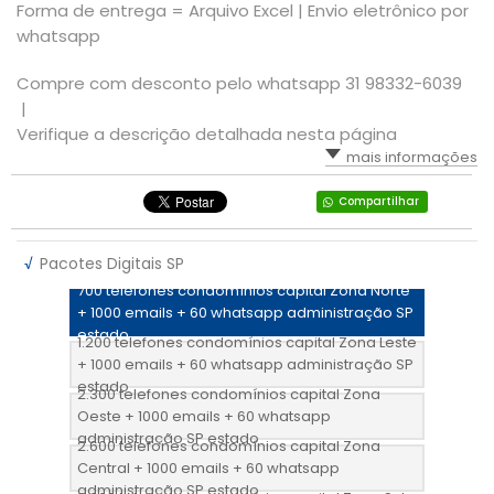
Forma de entrega = Arquivo Excel | Envio eletrônico por
whatsapp
Compre com desconto pelo whatsapp 31 98332-6039
|
Verifique a descrição detalhada nesta página
mais informações
Compartilhar
√
Pacotes Digitais SP
700 telefones condomínios capital Zona Norte
+ 1000 emails + 60 whatsapp administração SP
estado
1.200 telefones condomínios capital Zona Leste
+ 1000 emails + 60 whatsapp administração SP
estado
2.300 telefones condomínios capital Zona
Oeste + 1000 emails + 60 whatsapp
administração SP estado
2.600 telefones condomínios capital Zona
Central + 1000 emails + 60 whatsapp
administração SP estado