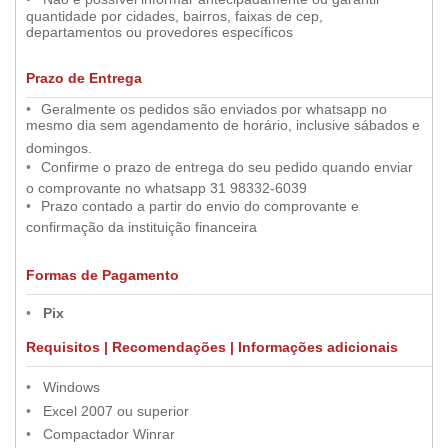
quantidade por cidades, bairros, faixas de cep,
departamentos ou provedores específicos
Prazo de Entrega
.....
..............................................................................................................................................................................................................
•
••
Geralmente os pedidos são enviados por whatsapp no
mesmo dia sem agendamento de horário, inclusive sábados e
•
domingos.
•
••
Confirme o prazo de entrega do seu pedido quando enviar
•
o comprovante no whatsapp 31 98332-6039
•
••
Prazo contado a partir do envio do comprovante e
•
confirmação da instituição financeira
Formas de Pagamento
.....
..............................................................................................................................................................................................................
•
••
•
Pix
Requisitos | Recomendações | Informações adicionais
.....
..............................................................................................................................................................................................................
•
••
•
Windows
•
••
•
Excel 2007 ou superior
•
••
•
Compactador Winrar