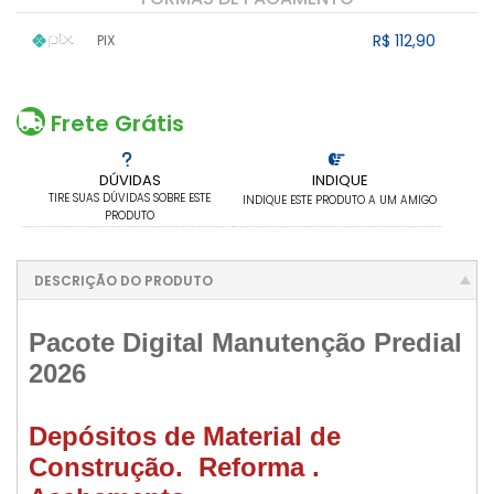
R$ 112,90
PIX
1x sem juros de R$ 112,90
.
.
.
.
.
.
.
.
.
.
.
Frete Grátis
DÚVIDAS
INDIQUE
TIRE SUAS DÚVIDAS SOBRE ESTE
INDIQUE ESTE PRODUTO A UM AMIGO
PRODUTO
DESCRIÇÃO DO PRODUTO
Pacote Digital Manutenção Predial
2026
Depósitos de Material de
Construção. Reforma .