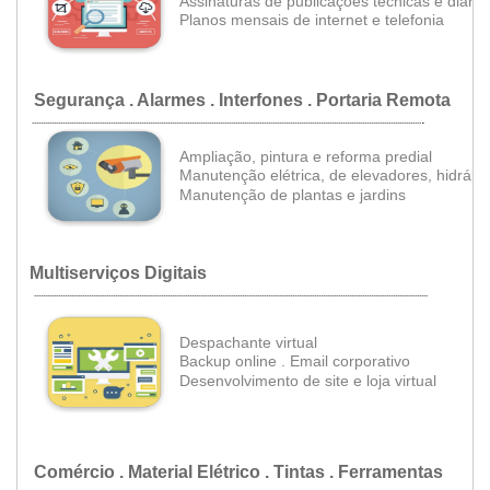
Assinaturas de publicações técnicas e diários
Planos mensais de internet e telefonia
Segurança . Alarmes . Interfones . Portaria Remota
.
..................................................................................................................................................................................
Ampliação, pintura e reforma predial
Manutenção elétrica, de elevadores, hidráuli
•
Manutenção de plantas e jardins
Multiserviços Digitais
....................................................................................................................................................................................
Despachante virtual
•
B
ackup online
.
Email corporativo
•
•
•
Desenvolvimento de site e loja virtual
Comércio . Material Elétrico . Tintas . Ferramentas