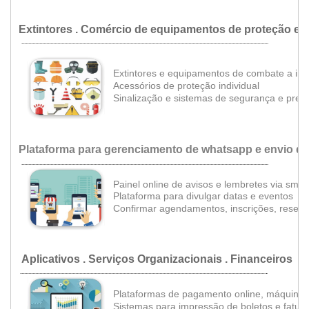
Extintores . Comércio de equipamentos de proteção e 
...................................................................................................................................................................................
Extintores e equipamentos
de combate a inc
•
•
Acessórios de proteção individual
Sinalização e
sistemas de segurança e prev
Plataforma para gerenciamento de whatsapp e envio d
...................................................................................................................................................................................
Painel online de avisos e lembretes via sms
•
Plataforma para divulgar datas e eventos
Confirmar agendamentos, inscrições, reserv
Aplicativos .
Serviços Organizacionais . Financeiros
.
..................................................................................................................................................................................
Plataformas de pagamento online, máquinas
Sistemas para impressão de boletos
e fatur