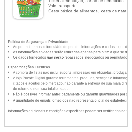
Ticket alimentação, cartão de benefícios
•
Vale transporte
•
Cesta básica de alimentos, cesta de natal
............................................................................................................................................
Politica de Segurança e Privacidade
••
•
Ao preencher nosso formulário de pedido, informações e cadastro, os da
••
•
As informações enviadas serão utilizadas apenas para o fim a que se dest
••
•
Os dados fornecidos
não serão
repassados, negociados ou permutados par
Especificações Técnicas
••
•
A compra de listas não inclui suporte, impressão em etiquetas, produção 
••
•
A loja Pacote Digital garante ferramentas, produtos, serviços e informaçõ
••
•
citados e aceitos pelo mercado, não garante a entrega de sua mala direta, 
••
•
de retorno e nem sua infalibilidade.
••
•
Não é possível informar antecipadamente ou garantir quantidades por se
••
•
A quantidade de emails fornecidos não representa o total de estabelecime
Informações adicionais e condições específicas podem ser verificadas no si