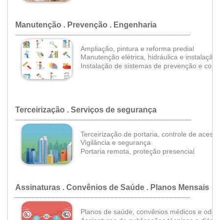
Manutenção . Prevenção . Engenharia
..................................................................................................................................................................................
Ampliação, pintura e reforma predial
Manutenção elétrica, hidráulica e instalação
Instalação de
sistemas de prevenção e comb
Terceirização . Serviços de segurança
...................................................................................................................................................................................
Terceirização de portaria, controle de acesso
•
Vigilância e segurança
•
•
Portaria remota,
proteção presencial
Assinaturas . Convênios de Saúde . Planos Mensais
.
.................................................................................................................................................................................
Planos de saúde, c
onvênios médicos e odon