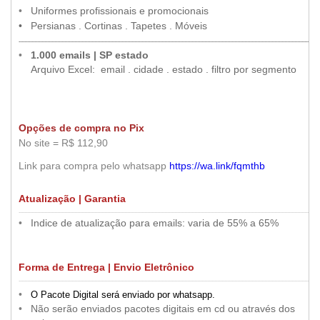
•
••
•
Uniformes profissionais e promocionais
•
••
•
Persianas . Cortinas . Tapetes . Móveis
...................................................................................................................................................................................................................
•
••
•
1.000 emails | SP estado
••
•
Arquivo Excel: email . cidade . estado . filtro por segmento
•
Opções de compra no Pix
o
No site = R$ 112,90
Link para compra pelo whatsapp
https://wa.link/fqmthb
Atualização | Garantia
.....
..............................................................................................................................................................................................................
•
••
•
Indice de atualização para emails: varia de 55% a 65%
Forma de Entrega | Envio Eletrônico
.....
..............................................................................................................................................................................................................
•
••
•
O Pacote Digital será enviado por whatsapp
.
••
•
Não serão enviados pacotes digitais em cd ou através dos