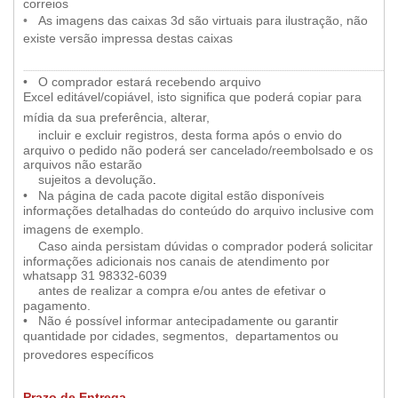
•
correios
••
•
As imagens das caixas 3d são virtuais para ilustração, não
•
existe versão impressa destas caixas
...................................................................................................................................................................................................................
••
•
O comprador estará recebendo arquivo
Excel editável/copiável, isto significa que poderá copiar para
•
mídia da sua preferência, alterar,
••
•
incluir e excluir registros, desta forma após o envio do
arquivo o pedido não poderá ser cancelado/reembolsado e os
arquivos não estarão
••
•
sujeitos a devolução
.
••
•
Na página de cada pacote digital estão disponíveis
informações detalhadas do conteúdo do arquivo inclusive com
•
imagens de exemplo.
••
•
Caso ainda persistam dúvidas
o comprador poderá solicitar
informações adicionais nos canais de atendimento por
whatsapp 31 98332-6039
••
•
antes de realizar a compra e/ou antes de efetivar o
pagamento.
••
•
Não é possível informar antecipadamente ou garantir
quantidade por cidades, segmentos, departamentos ou
•
provedores específicos
Prazo de Entrega