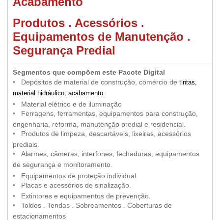
Acabamento
Produtos . Acessórios .
Equipamentos de Manutenção .
Segurança Predial
•
.....
..............................................................................................................................................................................................................
•
Segmentos que compõem este Pacote Digital
••
•
Depósitos de material de construção, comércio de ti
ntas,
•
material hidráulico, acabamento
.
•
••
•
Material elétrico e de iluminação
••
•
Ferragens, ferramentas, equipamentos para construção,
•
engenharia, reforma, manutenção predial e residencial.
••
•
Produtos de limpeza, descartáveis, lixeiras, acessórios
•
prediais.
••
•
Alarmes, câmeras, interfones, fechaduras, equipamentos
•
de segurança e monitoramento.
•
••
•
Equipamentos de proteção individual.
••
•
Placas e acessórios de sinalização.
•
••
•
Extintores e equipamentos de prevenção.
••
•
Toldos . Tendas . Sobreamentos . Coberturas de
•
estacionamentos