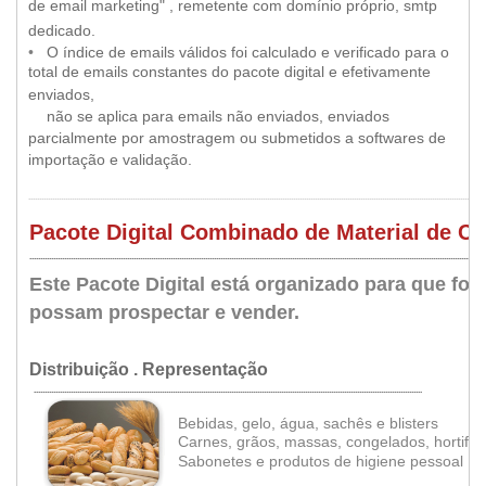
de email marketing" , remetente com domínio próprio, smtp
•
dedicado
.
••
•
O índice de emails válidos foi
calculado e verificado para o
total de emails constantes do pacote digital e efetivamente
•
enviados,
••
•
não se aplica para emails não enviados, enviados
parcialmente por amostragem ou submetidos a softwares de
importação e validação.
...................................................................................................................................................................................................................
Pacote Digital Combinado de Material de Co
.....
.............................................................................................................................................................................................................
Este Pacote Digital está organizado para que fo
possam prospectar e vender.
•
Distribuição . Representação
...................................................................................................................................................................................
Bebidas, gelo, água, sachês e blisters
Carnes, grãos, massas, congelados, hortifrut
•
Sabonetes e produtos de higiene pessoal