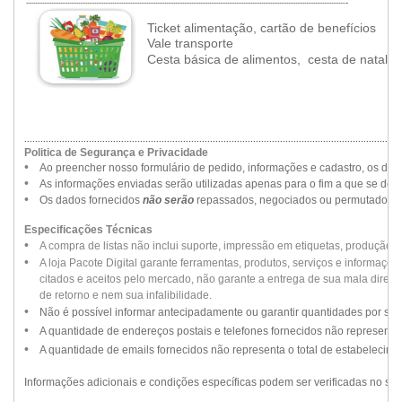
..................................................................................................................................................................................
Ticket alimentação, cartão de benefícios
•
Vale transporte
•
Cesta básica de alimentos, cesta de natal
............................................................................................................................................
Politica de Segurança e Privacidade
••
•
Ao preencher nosso formulário de pedido, informações e cadastro, os da
••
•
As informações enviadas serão utilizadas apenas para o fim a que se dest
••
•
Os dados fornecidos
não serão
repassados, negociados ou permutados par
Especificações Técnicas
••
•
A compra de listas não inclui suporte, impressão em etiquetas, produção 
••
•
A loja Pacote Digital garante ferramentas, produtos, serviços e informaçõ
••
•
citados e aceitos pelo mercado, não garante a entrega de sua mala direta, 
••
•
de retorno e nem sua infalibilidade.
••
•
Não é possível informar antecipadamente ou garantir quantidades por se
••
•
A quantidade de endereços postais e telefones fornecidos não representa 
••
•
A quantidade de emails fornecidos não representa o total de estabelecime
Informações adicionais e condições específicas podem ser verificadas no si