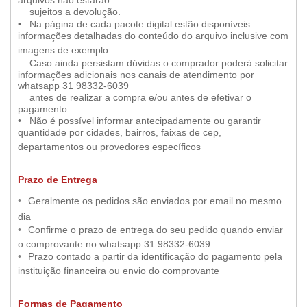
arquivos não estarão
••
•
sujeitos a devolução
.
••
•
Na página de cada pacote digital estão disponíveis
informações detalhadas do conteúdo do arquivo inclusive com
•
imagens de exemplo.
••
•
Caso ainda persistam dúvidas
o comprador poderá solicitar
informações adicionais nos canais de atendimento por
whatsapp 31 98332-6039
••
•
antes de realizar a compra e/ou antes de efetivar o
pagamento.
••
•
Não é possível informar antecipadamente ou garantir
quantidade por cidades, bairros, faixas de cep,
•
departamentos ou provedores específicos
Prazo de Entrega
.....
..............................................................................................................................................................................................................
•
••
Geralmente os pedidos são enviados por email no mesmo
•
dia
•
••
Confirme o prazo de entrega do seu pedido quando enviar
•
o comprovante no whatsapp 31 98332-6039
•
••
Prazo contado a partir da identificação do pagamento pela
•
instituição financeira ou envio do comprovante
Formas de Pagamento