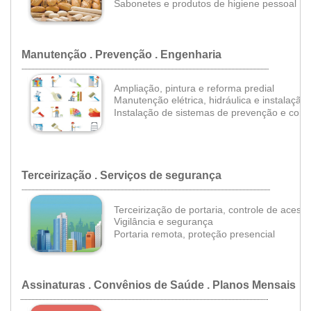
•
Sabonetes e produtos de higiene pessoal
Manutenção . Prevenção . Engenharia
..................................................................................................................................................................................
Ampliação, pintura e reforma predial
Manutenção elétrica, hidráulica e instalação
Instalação de
sistemas de prevenção e comb
Terceirização . Serviços de segurança
...................................................................................................................................................................................
Terceirização de portaria, controle de acesso
•
Vigilância e segurança
•
•
Portaria remota,
proteção presencial
Assinaturas . Convênios de Saúde . Planos Mensais
.
.................................................................................................................................................................................