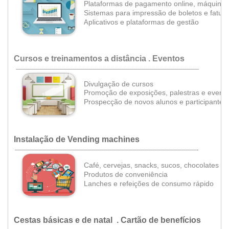
Plataformas de pagamento online, máquinas
Sistemas para impressão de boletos
e fatur
•
•
plicativos e plataformas de gestão
A
Cursos e treinamentos a distância . Eventos
...................................................................................................................................................................................
Divulgação de cursos
Promoção de exposições, palestras e event
Prospecção de novos alunos e participantes
Instalação de Vending machines
.
..................................................................................................................................................................................
•
•
Café, cervejas, snacks, sucos, chocolates
•
Produtos de conveniência
•
Lanches e refeições de consumo rápido
Cestas básicas e de natal . Cartão de benefícios
.