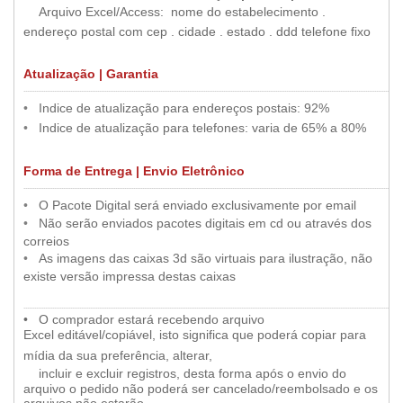
••
•
Arquivo Excel/Access: nome do estabelecimento .
•
endereço postal com cep . cidade . estado . ddd telefone fixo
Atualização | Garantia
.....
..............................................................................................................................................................................................................
•
••
•
Indice de atualização para endereços postais: 92%
•
••
•
Indice de atualização para telefones: varia de 65% a 80%
Forma de Entrega | Envio Eletrônico
.....
..............................................................................................................................................................................................................
•
••
•
O Pacote Digital será enviado exclusivamente por email
••
•
Não serão enviados pacotes digitais em cd ou através dos
•
correios
••
•
As imagens das caixas 3d são virtuais para ilustração, não
•
existe versão impressa destas caixas
...................................................................................................................................................................................................................
••
•
O comprador estará recebendo arquivo
Excel editável/copiável, isto significa que poderá copiar para
•
mídia da sua preferência, alterar,
••
•
incluir e excluir registros, desta forma após o envio do
arquivo o pedido não poderá ser cancelado/reembolsado e os