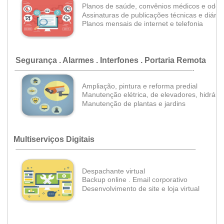
Planos de saúde, c
onvênios médicos e odon
Assinaturas de publicações técnicas e diários
Planos mensais de internet e telefonia
Segurança . Alarmes . Interfones . Portaria Remota
.
..................................................................................................................................................................................
Ampliação, pintura e reforma predial
Manutenção elétrica, de elevadores, hidráuli
•
Manutenção de plantas e jardins
Multiserviços Digitais
....................................................................................................................................................................................
Despachante virtual
•
B
ackup online
.
Email corporativo
•
•
•
Desenvolvimento de site e loja virtual