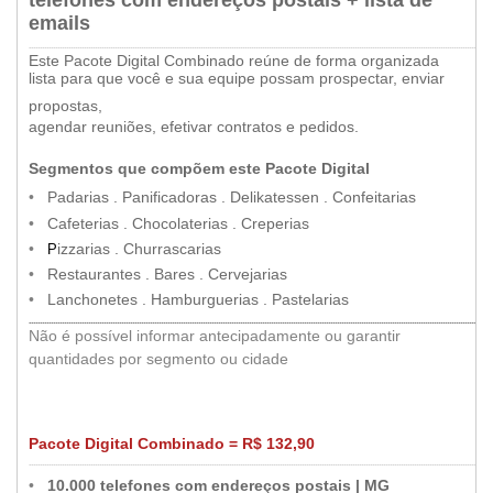
emails
.....
..............................................................................................................................................................................................................
Este Pacote Digital Combinado reúne de forma organizada
lista para que você e sua equipe possam prospectar, enviar
•
propostas,
agendar reuniões, efetivar contratos e pedidos.
•
Segmentos que compõem este Pacote Digital
•
••
•
Padarias . Panificadoras . Delikatessen . Confeitarias
•
••
•
Cafeterias . Chocolaterias . Creperias
•
••
•
izzarias . Churrascarias
P
•
••
•
Restaurantes . Bares . Cervejarias
•
••
•
Lanchonetes . Hamburguerias . Pastelarias
...................................................................................................................................................................................................................
Não é possível informar antecipadamente ou garantir
•
quantidades por segmento ou cidade
Pacote Digital Combinado = R$ 132,90
.....
..............................................................................................................................................................................................................
•
••
•
10.000 telefones com endereços postais | MG