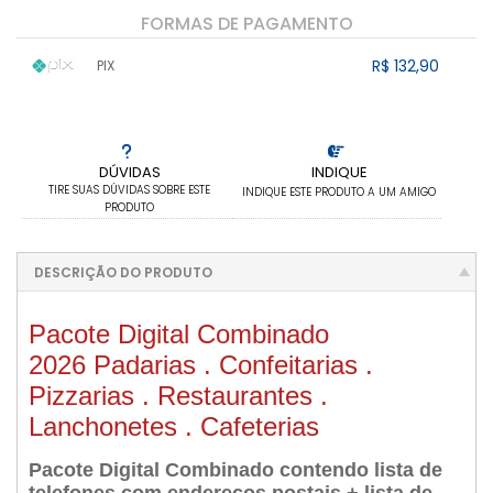
FORMAS DE PAGAMENTO
R$ 132,90
PIX
1x sem juros de R$ 132,90
.
.
.
.
.
.
.
.
.
.
.
DÚVIDAS
INDIQUE
TIRE SUAS DÚVIDAS SOBRE ESTE
INDIQUE ESTE PRODUTO A UM AMIGO
PRODUTO
DESCRIÇÃO DO PRODUTO
Pacote Digital Combinado
2026 Padarias . Confeitarias .
Pizzarias . Restaurantes .
Lanchonetes . Cafeterias
Pacote Digital Combinado contendo lista de
telefones com endereços postais + lista de